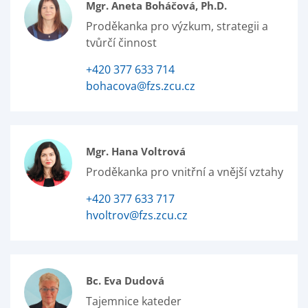
Mgr. Aneta Boháčová, Ph.D.
Proděkanka pro výzkum, strategii a
tvůrčí činnost
+420 377 633 714
bohacova@fzs.zcu.cz
Mgr. Hana Voltrová
Proděkanka pro vnitřní a vnější vztahy
+420 377 633 717
hvoltrov@fzs.zcu.cz
Bc. Eva Dudová
Tajemnice kateder