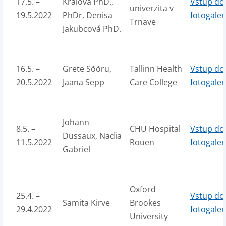
17.5. –
Kráľová PhD.,
Vstup do
univerzita v
19.5.2022
PhDr. Denisa
fotogaler
Trnave
Jakubcová PhD.
16.5. –
Grete Sõõru,
Tallinn Health
Vstup do
20.5.2022
Jaana Sepp
Care College
fotogaler
Johann
8.5. –
CHU Hospital
Vstup do
Dussaux, Nadia
11.5.2022
Rouen
fotogaler
Gabriel
Oxford
25.4. –
Vstup do
Samita Kirve
Brookes
29.4.2022
fotogaler
University