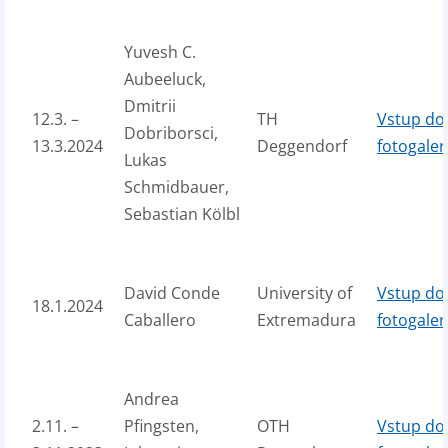
Yuvesh C.
Aubeeluck,
Dmitrii
12.3. –
TH
Vstup do
Dobriborsci,
13.3.2024
Deggendorf
fotogaler
Lukas
Schmidbauer,
Sebastian Kölbl
David Conde
University of
Vstup do
18.1.2024
Caballero
Extremadura
fotogaler
Andrea
2.11. –
Pfingsten,
OTH
Vstup do