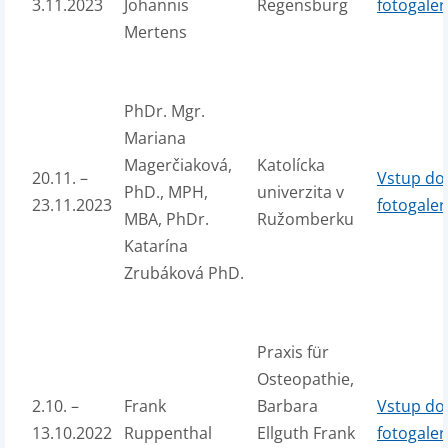
3.11.2023
Johannis
Regensburg
fotogaler
Mertens
PhDr. Mgr.
Mariana
Magerčiaková,
Katolícka
20.11. –
Vstup do
PhD., MPH,
univerzita v
23.11.2023
fotogaler
MBA, PhDr.
Ružomberku
Katarína
Zrubáková PhD.
Praxis für
Osteopathie,
2.10. –
Frank
Barbara
Vstup do
13.10.2022
Ruppenthal
Ellguth Frank
fotogaler