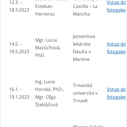
12.3. –
Vstup do
Esteban
Castilla – La
18.3.2023
fotogaler
Herreros
Mancha
Jesseniova
Mgr. Lucia
14.5. –
lekárska
Vstup do
Mazúchová,
18.5.2023
fakulta v
fotogaler
PhD.
Martine
Ing. Lucia
Trnavská
16.1. –
Horská, PhD.,
Vstup do
univerzita v
19.1.2023
Mgr. Oľga
fotogaler
Trnavě
Štekláčová