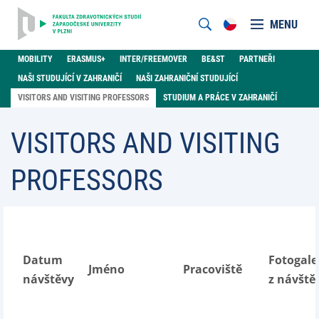
MENU
MOBILITY
ERASMUS+
INTER/FREEMOVER
BE&ST
PARTNEŘI
NAŠI STUDUJÍCÍ V ZAHRANIČÍ
NAŠI ZAHRANIČNÍ STUDUJÍCÍ
VISITORS AND VISITING PROFESSORS
STUDIUM A PRÁCE V ZAHRANIČÍ
VISITORS AND VISITING
PROFESSORS
Datum
Fotogale
Jméno
Pracoviště
návštěvy
z návště