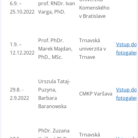
6.9. –
prof. RNDr. Ivan
Komenského
25.10.2022
Varga, PhD.
v Bratislave
Prof. PhDr.
Trnavská
1.9. –
Vstup do
Marek Majdan,
univerzita v
12.12.2022
fotogaler
PhD., MSc.
Trnave
Urszula Tataj-
29.8. -
Puzyna,
Vstup do
CMKP Varšava
2.9.2022
Barbara
fotogaler
Baranowska
PhDr. Zuzana
Trnavská