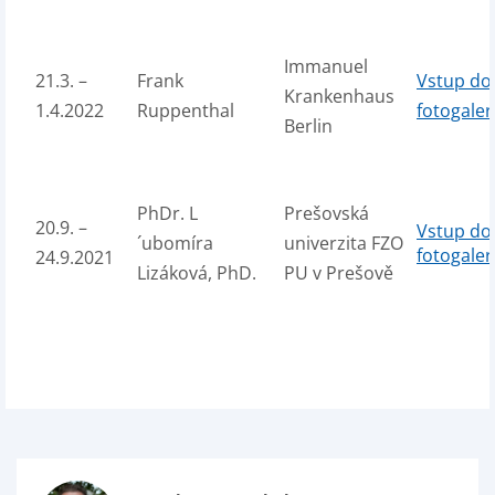
Immanuel
21.3. –
Frank
Vstup do
Krankenhaus
1.4.2022
Ruppenthal
fotogaler
Berlin
PhDr. L
Prešovská
20.9. –
Vstup do
´ubomíra
univerzita FZO
fotogaler
24.9.2021
Lizáková, PhD.
PU v Prešově