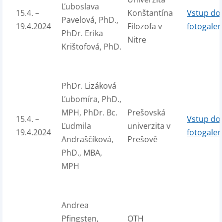
Ľuboslava
15.4. –
Konštantína
Vstup do
Pavelová, PhD.,
19.4.2024
Filozofa v
fotogaler
PhDr. Erika
Nitre
Krištofová, PhD.
PhDr. Lizáková
Ľubomíra, PhD.,
MPH, PhDr. Bc.
Prešovská
15.4. –
Vstup do
Ľudmila
univerzita v
19.4.2024
fotogaler
Andraščíková,
Prešově
PhD., MBA,
MPH
Andrea
Pfingsten,
OTH