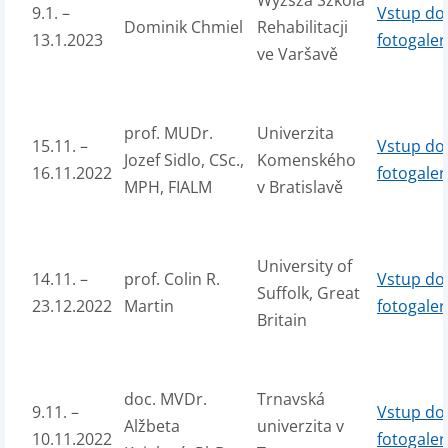
Wyzsza Szkola
9.1. –
Vstup do
Dominik Chmiel
Rehabilitacji
13.1.2023
fotogaler
ve Varšavě
prof. MUDr.
Univerzita
15.11. –
Vstup do
Jozef Sidlo, CSc.,
Komenského
16.11.2022
fotogaler
MPH, FIALM
v Bratislavě
University of
14.11. –
prof. Colin R.
Vstup do
Suffolk, Great
23.12.2022
Martin
fotogaler
Britain
doc. MVDr.
Trnavská
9.11. –
Vstup do
Alžbeta
univerzita v
10.11.2022
fotogaler