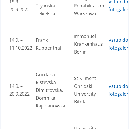
19.9. –
Vstup do
Trylinska-
Rehabilitation
20.9.2022
fotogaler
Tekielska
Warszawa
Immanuel
14.9. –
Frank
Vstup do
Krankenhaus
11.10.2022
Ruppenthal
fotogaler
Berlin
Gordana
St Kliment
Ristevska
14.9. –
Ohridski
Vstup do
Dimitrovska,
20.9.2022
University
fotogaler
Domnika
Bitola
Rajchanovska
Univerzita