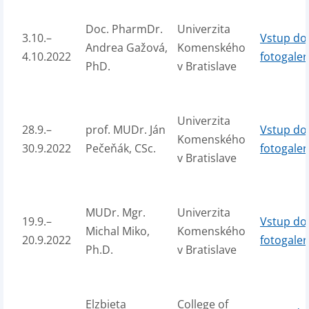
Doc. PharmDr.
Univerzita
3.10.–
Vstup do
Andrea Gažová,
Komenského
4.10.2022
fotogaler
PhD.
v Bratislave
Univerzita
28.9.–
prof. MUDr. Ján
Vstup do
Komenského
30.9.2022
Pečeňák, CSc.
fotogaler
v Bratislave
MUDr. Mgr.
Univerzita
19.9.–
Vstup do
Michal Miko,
Komenského
20.9.2022
fotogaler
Ph.D.
v Bratislave
Elzbieta
College of