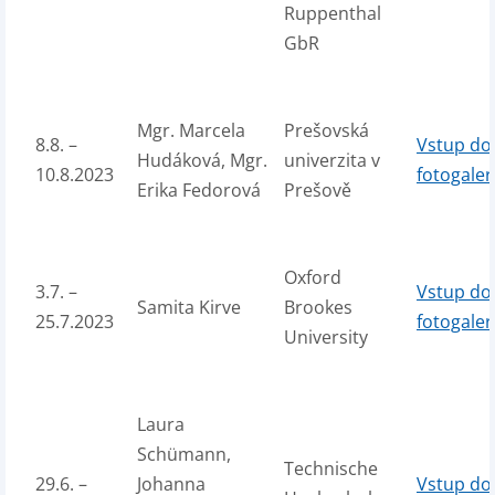
Ruppenthal
GbR
Mgr. Marcela
Prešovská
8.8. –
Vstup do
Hudáková, Mgr.
univerzita v
10.8.2023
fotogaler
Erika Fedorová
Prešově
Oxford
3.7. –
Vstup do
Samita Kirve
Brookes
25.7.2023
fotogaler
University
Laura
Schümann,
Technische
29.6. –
Johanna
Vstup do