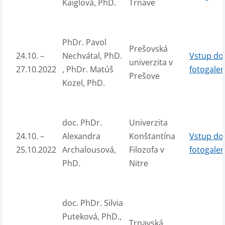
Kaiglová, PhD.
Trnave
PhDr. Pavol
Prešovská
24.10. –
Nechvátal, PhD.
Vstup do
univerzita v
27.10.2022
, PhDr. Matúš
fotogaler
Prešove
Kozel, PhD.
doc. PhDr.
Univerzita
24.10. –
Alexandra
Konštantína
Vstup do
25.10.2022
Archalousová,
Filozofa v
fotogaler
PhD.
Nitre
doc. PhDr. Silvia
Puteková, PhD.,
Trnavská