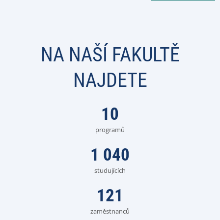
NA NAŠÍ FAKULTĚ
NAJDETE
10
programů
1 040
studujících
121
zaměstnanců