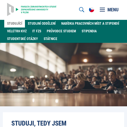
MENU
STUDUJÍCÍ
STUDIJNÍ ODDĚLENÍ
NABÍDKA PRACOVNÍCH MÍST A STIPENDIÍ
VELETRH KVZ
IT FZS
PRŮVODCE STUDIEM
STIPENDIA
STUDENTSKÉ OTÁZKY
STÁTNICE
STUDUJI, TEDY JSEM