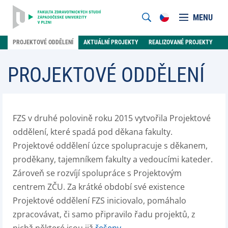
MENU
PROJEKTOVÉ ODDĚLENÍ
AKTUÁLNÍ PROJEKTY
REALIZOVANÉ PROJEKTY
PROJEKTOVÉ ODDĚLENÍ
FZS v druhé polovině roku 2015 vytvořila Projektové
oddělení, které spadá pod děkana fakulty.
Projektové oddělení úzce spolupracuje s děkanem,
proděkany, tajemníkem fakulty a vedoucími kateder.
Zároveň se rozvíjí spolupráce s Projektovým
centrem ZČU. Za krátké období své existence
Projektové oddělení FZS iniciovalo, pomáhalo
zpracovávat, či samo připravilo řadu projektů, z