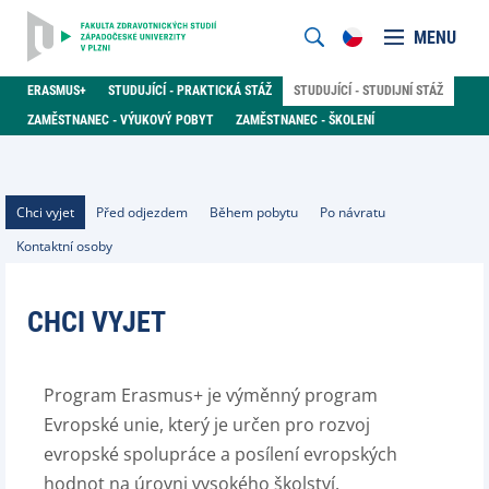
MENU
ERASMUS+
STUDUJÍCÍ - PRAKTICKÁ STÁŽ
STUDUJÍCÍ - STUDIJNÍ STÁŽ
ZAMĚSTNANEC - VÝUKOVÝ POBYT
ZAMĚSTNANEC - ŠKOLENÍ
Chci vyjet
Před odjezdem
Během pobytu
Po návratu
Kontaktní osoby
CHCI VYJET
Program Erasmus+ je výměnný program
Evropské unie, který je určen pro rozvoj
evropské spolupráce a posílení evropských
hodnot na úrovni vysokého školství.