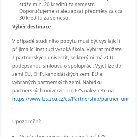
stáže min. 20 kreditů za semestr.
Doporučujeme si ale zapsat předměty za cca
30 kreditů za semestr.
Výběr destinace
V případě studijního pobytu musí být vysílající i
přijímající institucí vysoká škola. Vybírat můžete
z partnerských univerzit, se kterými má ZČU
podepsanou smlouvu o spolupráci. Vyjet lze do
zemí EU, EHP, kandidátských zemí EU a
vybraných partnerských zemí. Nabídku
partnerských univerzit pro FZS naleznete na:
https://www.fzs.zcu.cz/cs/Partnership/partner_univers
.
Upozornění:
Ne všechny univerzity, s nimiž má FZS