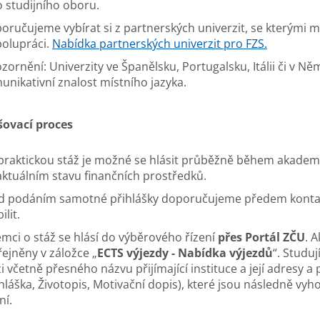
o studijního oboru.
oručujeme vybírat si z partnerských univerzit, se kterým
polupráci.
Nabídka partnerských univerzit pro FZS.
zornění: Univerzity ve Španělsku, Portugalsku, Itálii či v Ně
unikativní znalost místního jazyka.
šovací proces
praktickou stáž je možné se hlásit průběžně během akademic
aktuálním stavu finančních prostředků.
d podáním samotné přihlášky doporučujeme předem kontak
lit.
emci o stáž se hlásí do výběrového řízení
přes Portál ZČU
. 
řejněny v záložce „
ECTS výjezdy - Nabídka výjezdů
“. Studuj
ži včetně přesného názvu přijímající instituce a její adresy
ihláška, Životopis, Motivační dopis), které jsou následně v
ní.