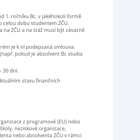
 1. ročníku Bc. v jakéhokoli formě
 po celou dobu studentem ZČU.
a na ZČU a na stáž musí být závazně
terém je k ní podepsaná smlouva.
(např. pokud je absolvent Bc studia
– 30 dní.
aktuálním stavu finančních
 organizace z programové (EU) nebo
školy, neziskové organizace,
tudenta nebo absolventa ZČU v rámci