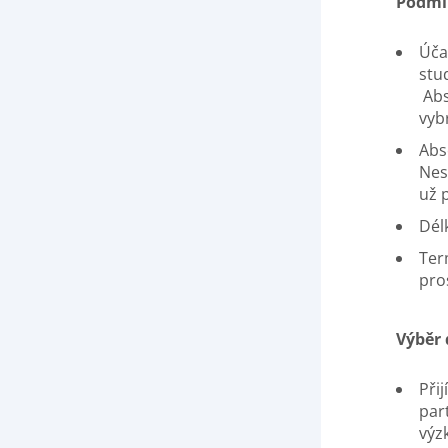
Podmí
Úča
stu
Abs
vyb
Abs
Nes
už 
Dél
Ter
pro
Výběr 
Při
par
výz