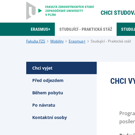
CHCI STUDOV
ERASMUS+
STUDUJÍCÍ - PRAKTICKÁ STÁŽ
STUDUJÍ
Fakulta FZS
Mobility
Erasmus+
Studující - Praktická stáž
Chci vyjet
CHCI V
Před odjezdem
Během pobytu
Po návratu
Progra
Kontaktní osoby
posíle