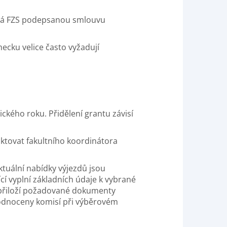
i má FZS podepsanou smlouvu
mecku velice často vyžadují
kého roku. Přidělení grantu závisí
tovat fakultního koordinátora
Aktuální nabídky výjezdů jsou
ící vyplní základních údaje k vybrané
 a přiloží požadované dokumenty
yhodnoceny komisí při výběrovém