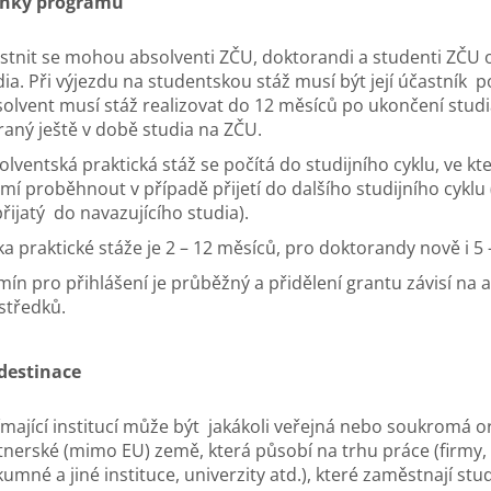
nky programu
stnit se mohou absolventi ZČU, doktorandi a studenti ZČU od
dia. Při výjezdu na studentskou stáž musí být její účastník
olvent musí stáž realizovat do 12 měsíců po ukončení studi
raný ještě v době studia na ZČU.
olventská praktická stáž se počítá do studijního cyklu, ve k
mí proběhnout v případě přijetí do dalšího studijního cyklu 
přijatý do navazujícího studia).
ka praktické stáže je 2 – 12 měsíců, pro doktorandy nově i 5 
mín pro přihlášení je průběžný a přidělení grantu závisí na 
středků.
destinace
jímající institucí může být jakákoli veřejná nebo soukromá
tnerské (mimo EU) země, která působí na trhu práce (firmy, 
kumné a jiné instituce, univerzity atd.), které zaměstnají s