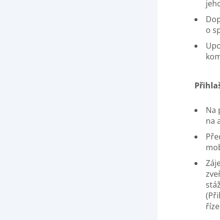
jeh
Dop
o s
Upo
kom
Přihla
Na 
na 
Pře
mobi
Záj
zve
stá
(Př
říze