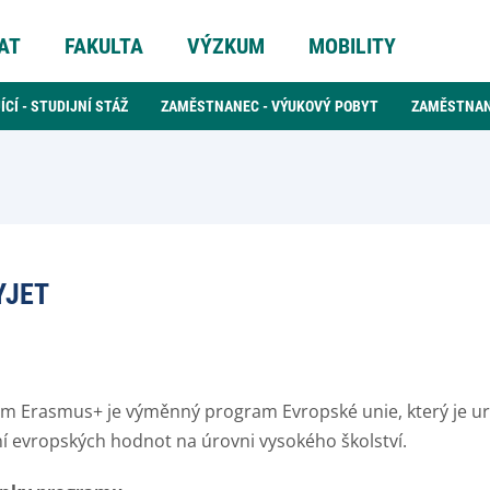
AT
FAKULTA
VÝZKUM
MOBILITY
CÍ - STUDIJNÍ STÁŽ
ZAMĚSTNANEC - VÝUKOVÝ POBYT
ZAMĚSTNAN
YJET
m Erasmus+ je výměnný program Evropské unie, který je ur
ní evropských hodnot na úrovni vysokého školství.