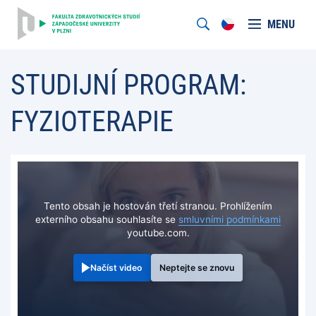
MENU
STUDIJNÍ PROGRAM:
FYZIOTERAPIE
Tento obsah je hostován třetí stranou. Prohlížením
externího obsahu souhlasíte se
smluvními podmínkami
youtube.com.
Načíst video
Neptejte se znovu