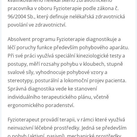
pracovníka v oboru Fyzioterapie podle zákona č.
96/2004 Sb., který definuje nelékařská zdravotnická
povolání ve zdravotnictví.
Absolvent programu Fyzioterapie diagnostikuje a
léčí poruchy funkce především pohybového aparátu.
Při své práci využívá speciální kineziologické testy a
postupy, měří rozsahy pohybu v kloubech, stupně
svalové síly, vyhodnocuje pohybové vzory a
stereotypy, posturální a lokomoční projev pacienta.
Správná diagnostika vede ke stanovení
individuálního terape­utického plánu, včetně
ergonomického poradenství.
Fyzioterapeut provádí terapii, v rámci které vy­užívá
neinvazivní léčebné prostředky. Jedná se především
o pohyb (aktivní, pasivní), mechanické prostředky,