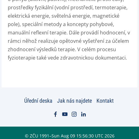
prostředky fyzikální (vodní prostředí, termoterapie,
elektrická energie, světelná ener­gie, magnetické
pole), speciální metody a koncepty pohybové,
manuální reflexní terapie. Dále provádí hodnocení, v
rámci něhož realizuje opětovné vy­šetření za účelem
zhodnocení výsledků terapie. V celém procesu
fyzioterapie také vede zdravotnic­kou dokumentaci.
Úřední deska
Jak nás najdete
Kontakt
© ZČU 1991–Sun Aug 09 15:56:30 UTC 2026