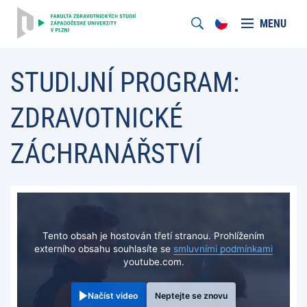
MENU
STUDIJNÍ PROGRAM:
ZDRAVOTNICKÉ
ZÁCHRANÁŘSTVÍ
Tento obsah je hostován třetí stranou. Prohlížením
externího obsahu souhlasíte se
smluvními podmínkami
youtube.com.
Načíst video
Neptejte se znovu