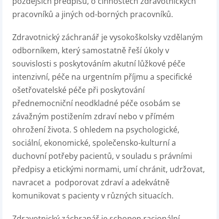
pozdějších předpisů, o činnostech zdravotnických
pracovníků a jiných od-borných pracovníků.
Zdravotnický záchranář je vysokoškolsky vzdělaným
odborníkem, který samostatně řeší úkoly v
souvislosti s poskytováním akutní lůžkové péče
intenzivní, péče na urgentním příjmu a specifické
ošetřovatelské péče při poskytování
přednemocniční neodkladné péče osobám se
závažným postižením zdraví nebo v přímém
ohrožení života. S ohledem na psychologické,
sociální, ekonomické, společensko-kulturní a
duchovní potřeby pacientů, v souladu s právními
předpisy a etickými normami, umí chránit, udržovat,
navracet a podporovat zdraví a adekvátně
komunikovat s pacienty v různých situacích.
Zdravotnický záchranář je schopen racionální