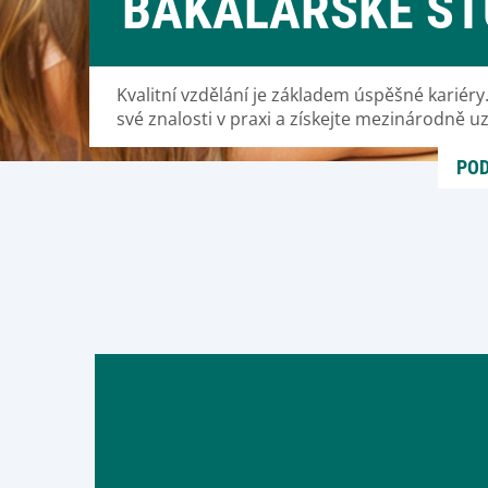
BAKALÁŘSKÉ ST
Kvalitní vzdělání je základem úspěšné kariéry.
své znalosti v praxi a získejte mezinárodně 
POD