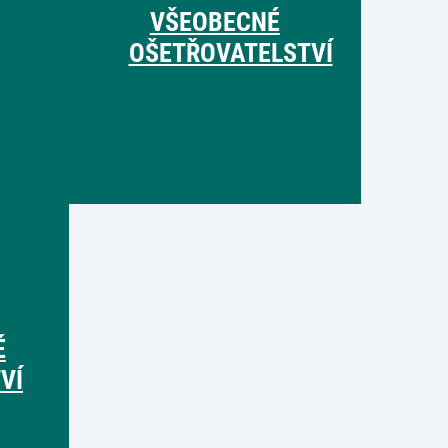
VŠEOBECNÉ
OŠETŘOVATELSTVÍ
É
VÍ