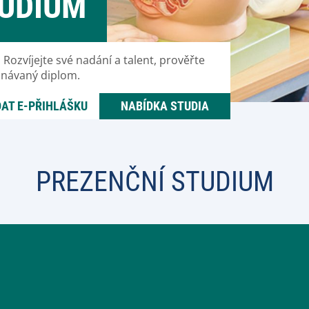
UDIUM
 Rozvíjejte své nadání a talent, prověřte
uznávaný diplom.
AT E-PŘIHLÁŠKU
NABÍDKA STUDIA
PREZENČNÍ STUDIUM